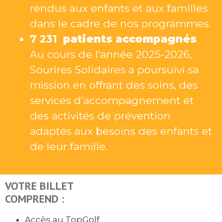
rendus aux enfants et aux familles
dans le cadre de nos programmes.
7 231
patients accompagnés
Au cours de l’année 2025-2026,
Sourires Solidaires a poursuivi sa
mission en offrant des soins, des
services d’accompagnement et
des activités de prévention
adaptés aux besoins des enfants et
de leur famille.
VOTRE BILLET
COMPREND :
Accès au TopGolf