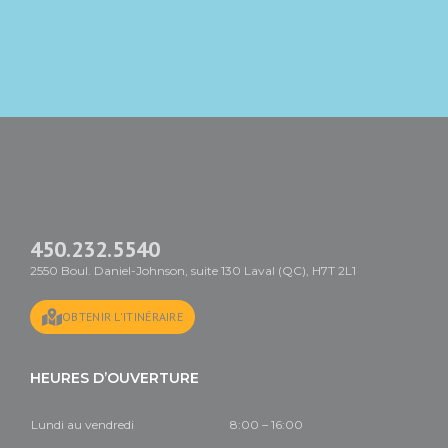
450.232.5540
2550 Boul. Daniel-Johnson, suite 130 Laval (QC), H7T 2L1
OBTENIR L'ITINÉRAIRE
HEURES D’OUVERTURE
Lundi au vendredi
8:00 – 16:00