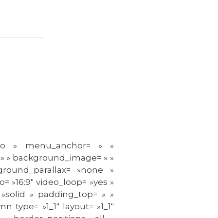
 »no » menu_anchor= » »
r= » » background_image= » »
round_parallax= »none »
= »16:9″ video_loop= »yes »
 »solid » padding_top= » »
n type= »1_1″ layout= »1_1″