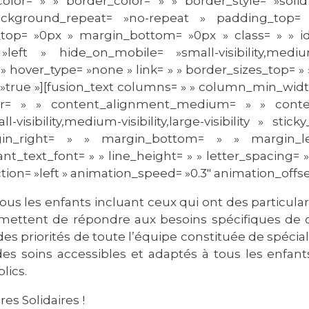
lor= » » border_color= » » border_style= »solid 
kground_repeat= »no-repeat » padding_top= 
top= »0px » margin_bottom= »0px » class= » » id
ft » hide_on_mobile= »small-visibility,medium-vis
» hover_type= »none » link= » » border_sizes_top= »
st= »true »][fusion_text columns= » » column_min_wid
color= » » content_alignment_medium= » » cont
ibility,medium-visibility,large-visibility » stick
n_right= » » margin_bottom= » » margin_le
ant_text_font= » » line_height= » » letter_spacing= 
tion= »left » animation_speed= »0.3″ animation_offset
tous les enfants incluant ceux qui ont des particula
ettent de répondre aux besoins spécifiques de c
 priorités de toute l’équipe constituée de spécial
r des soins accessibles et adaptés à tous les enfant
lics.
es Solidaires !