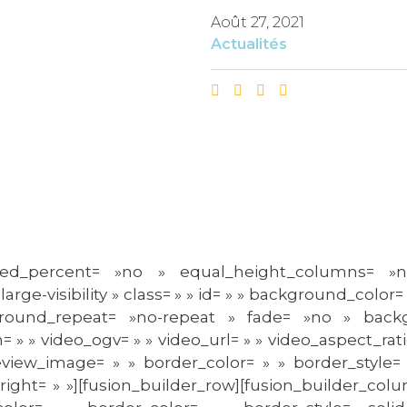
Août 27, 2021
Actualités
undred_percent= »no » equal_height_columns=
large-visibility » class= » » id= » » background_colo
round_repeat= »no-repeat » fade= »no » backg
 » video_ogv= » » video_url= » » video_aspect_ratio
eview_image= » » border_color= » » border_style=
ght= » »][fusion_builder_row][fusion_builder_colum