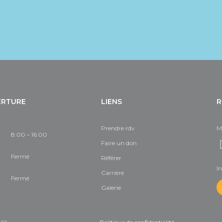
ERTURE
LIENS
R
Prendre rdv
M
8:00 – 16:00
Faire un don
Fermé
Référer
In
Carrière
Fermé
Galerie