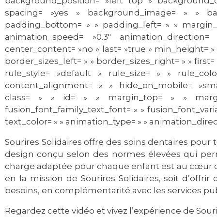
background_position= »left top » background_co
spacing= »yes » background_image= » » bac
padding_bottom= » » padding_left= » » margin_
animation_speed= »0.3″ animation_direction= »le
center_content= »no » last= »true » min_height= » 
border_sizes_left= » » border_sizes_right= » » fir
rule_style= »default » rule_size= » » rule_
content_alignment= » » hide_on_mobile= »small-vis
class= » » id= » » margin_top= » » margi
fusion_font_family_text_font= » » fusion_font_vari
text_color= » » animation_type= » » animation_direc
Sourires Solidaires offre des soins dentaires pour 
design conçu selon des normes élevées qui perm
charge adaptée pour chaque enfant est au cœur des
en la mission de Sourires Solidaires, soit d’offri
besoins, en complémentarité avec les services pub
Regardez cette vidéo et vivez l’expérience de Sourir