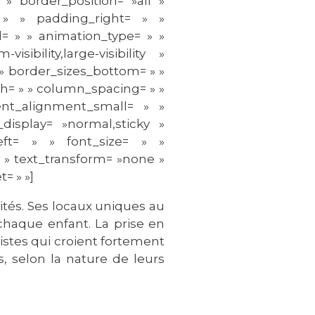
» border_position= »all »
» » padding_right= » »
= » » animation_type= » »
ibility,large-visibility »
 » border_sizes_bottom= » »
th= » » column_spacing= » »
ent_alignment_small= » »
y_display= »normal,sticky »
ft= » » font_size= » »
» » text_transform= »none »
= » »]
rités. Ses locaux uniques au
haque enfant. La prise en
istes qui croient fortement
s, selon la nature de leurs