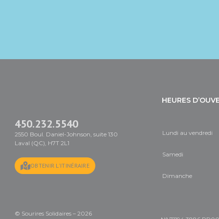
HEURES D’OUV
450.232.5540
Lundi au vendredi
2550 Boul. Daniel-Johnson, suite 130
Laval (QC), H7T 2L1
Samedi
OBTENIR L'ITINÉRAIRE
Dimanche
© Sourires Solidaires – 2026