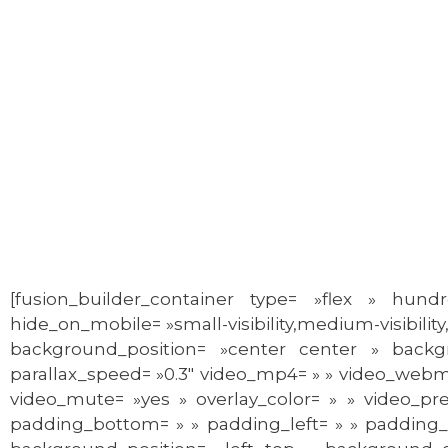
[fusion_builder_container type= »flex » h
hide_on_mobile= »small-visibility,medium-visibility,
background_position= »center center » backg
parallax_speed= »0.3″ video_mp4= » » video_webm= »
video_mute= »yes » overlay_color= » » video_pr
padding_bottom= » » padding_left= » » padding_ri